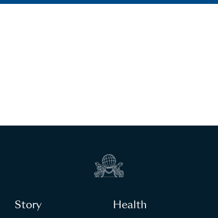
Story
Health