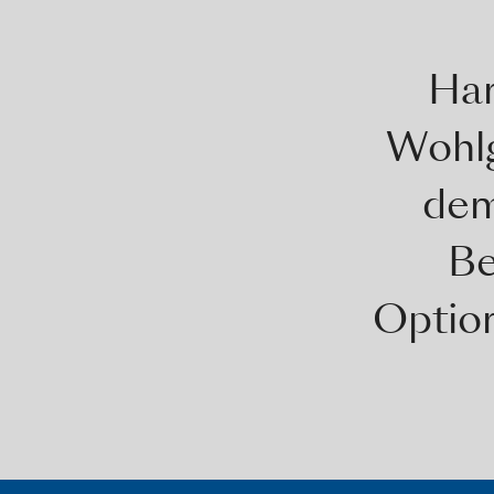
Ham
Wohlg
dem
Be
Option