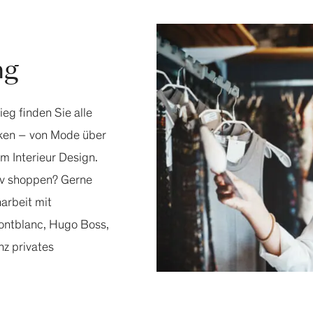
ng
g finden Sie alle
ken – von Mode über
m Interieur Design.
iv shoppen? Gerne
arbeit mit
ontblanc, Hugo Boss,
nz privates