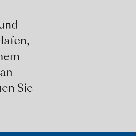
 und
Hafen,
inem
 an
uen Sie